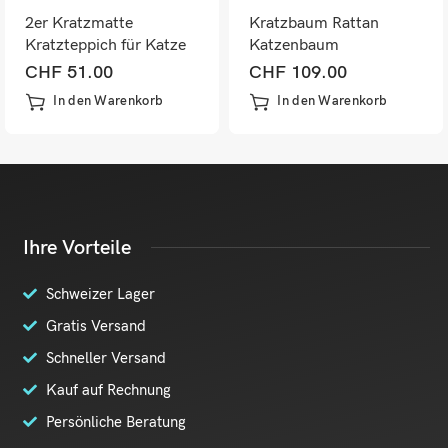
2er Kratzmatte
Kratzbaum Rattan
Kratzteppich für Katze
Katzenbaum
130x45x0.3cm
Kletterbaum Höhe
CHF
51.00
CHF
109.00
95 cm
In den Warenkorb
In den Warenkorb
Ihre Vorteile
Schweizer Lager
Gratis Versand
Schneller Versand
Kauf auf Rechnung
Persönliche Beratung