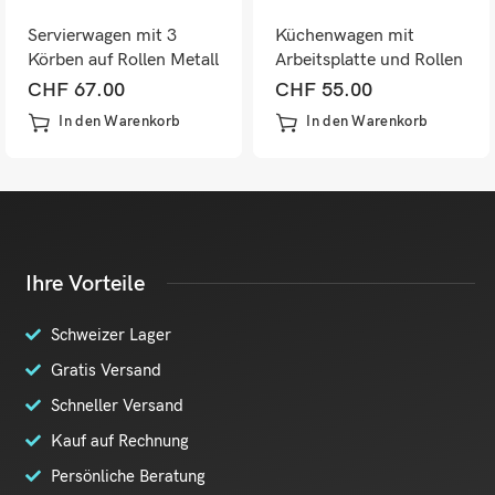
Servierwagen mit 3
Küchenwagen mit
Körben auf Rollen Metall
Arbeitsplatte und Rollen
Kunststoff schwarz
5 Ebenen schwarz
CHF
67.00
CHF
55.00
In den Warenkorb
In den Warenkorb
Ihre Vorteile
Schweizer Lager
Gratis Versand
Schneller Versand
Kauf auf Rechnung
Persönliche Beratung