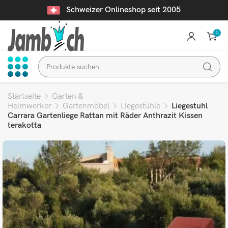
Schweizer Onlineshop seit 2005
0
Startseite
Garten &
Heimwerker
Gartenmöbel
Liegestühle
Liegestuhl
Carrara Gartenliege Rattan mit Räder Anthrazit Kissen
terakotta