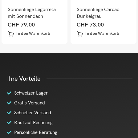
Sonnenliege Legorreta
Sonnenliege Carcao
mit Sonnendach
Dunkelgrau
Dunkelgrau
CHF
79.00
CHF
73.00
In den Warenkorb
In den Warenkorb
Ihre Vorteile
Schweizer Lager
Gratis Versand
Schneller Versand
Kauf auf Rechnung
Persönliche Beratung