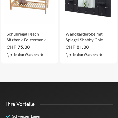
Schuhregal Peach
Wandgarderobe mit
Sitzbank Polsterbank
Spiegel Shabby Chic
mit Kissen Bambus
Dunkelgrau
CHF
75.00
CHF
81.00
50x70x30cm
In den Warenkorb
In den Warenkorb
Ihre Vorteile
Schweizer Lager