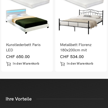
Kunstlederbett Paris
Metallbett Florenz
LED
180x200cm mit
Kaltschaummatratze
Kaltschaummatratze
CHF
650.00
CHF
534.00
160x200cm Weiss
Schwarz
In den Warenkorb
In den Warenkorb
Ihre Vorteile