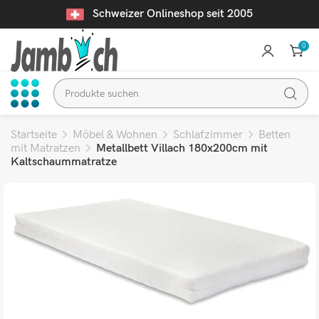
Schweizer Onlineshop seit 2005
0
Startseite
Möbel & Wohnen
Schlafzimmer
Betten
mit Matratzen
Metallbett Villach 180x200cm mit
Kaltschaummatratze