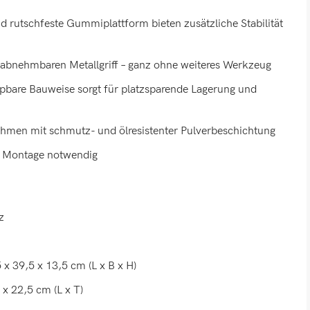
 rutschfeste Gummiplattform bieten zusätzliche Stabilität
bnehmbaren Metallgriff – ganz ohne weiteres Werkzeug
are Bauweise sorgt für platzsparende Lagerung und
ahmen mit schmutz- und ölresistenter Pulverbeschichtung
ne Montage notwendig
z
 39,5 x 13,5 cm (L x B x H)
x 22,5 cm (L x T)