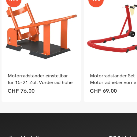
Motorradständer einstellbar
Motorradständer Set
für 15-21 Zoll Vorderrad hohe
Motorradheber vorne 
Tragkraft
544kg Stahl
CHF
76.00
CHF
69.00