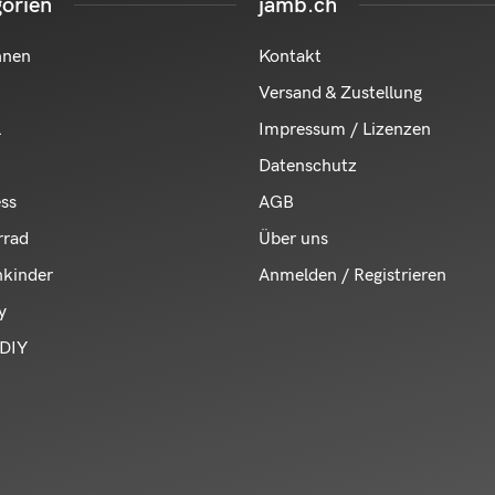
orien
jamb.ch
hnen
Kontakt
Versand & Zustellung
l
Impressum / Lizenzen
Datenschutz
ess
AGB
rrad
Über uns
nkinder
Anmelden / Registrieren
y
DIY