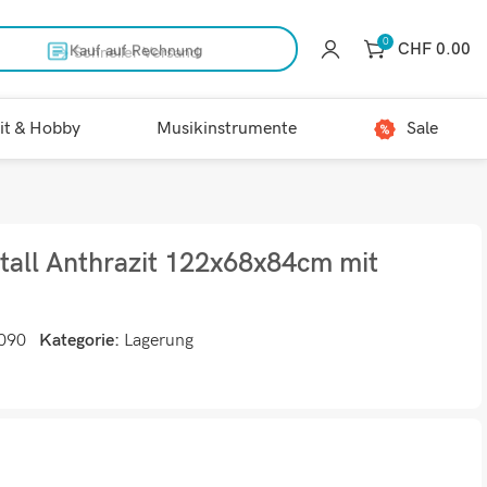
0
CHF
0.00
Kauf auf Rechnung
it & Hobby
Musikinstrumente
Sale
all Anthrazit 122x68x84cm mit
090
Kategorie:
Lagerung