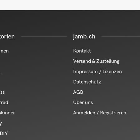
orien
jamb.ch
hnen
Kontakt
Versand & Zustellung
l
Impressum / Lizenzen
Datenschutz
ess
AGB
rrad
Über uns
nkinder
Anmelden / Registrieren
y
DIY