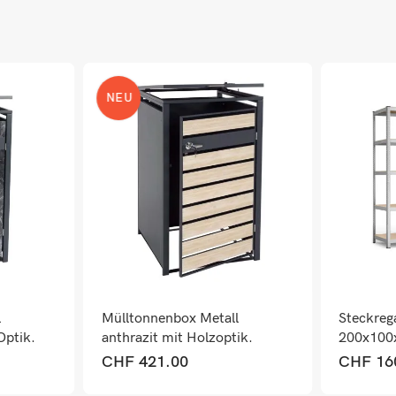
NEU
l
Mülltonnenbox Metall
Steckrega
Optik.
anthrazit mit Holzoptik.
200x100
erweiterbar
CHF
421.00
CHF
16