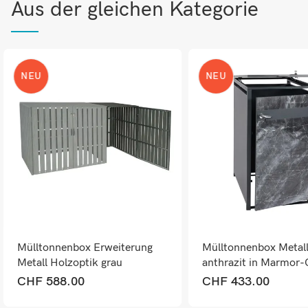
Aus der gleichen Kategorie
NEU
NEU
Mülltonnenbox Erweiterung
Mülltonnenbox Metal
Metall Holzoptik grau
anthrazit in Marmor-
wetterfest
erweiterbar
CHF
588.00
CHF
433.00