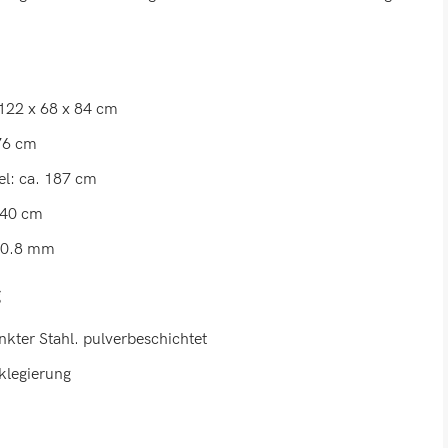
122 x 68 x 84 cm
76 cm
l: ca. 187 cm
 140 cm
: 0.8 mm
g
ter Stahl. pulverbeschichtet
nklegierung