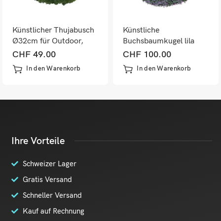
Künstlicher Thujabusch
Künstliche
Ø32cm für Outdoor,
Buchsbaumkugel lila
Lebensbaum
Ø55cm Outdoor
CHF
49.00
CHF
100.00
Dekopflanze
Dekopflanze
In den Warenkorb
In den Warenkorb
Ihre Vorteile
Schweizer Lager
Gratis Versand
Schneller Versand
Kauf auf Rechnung