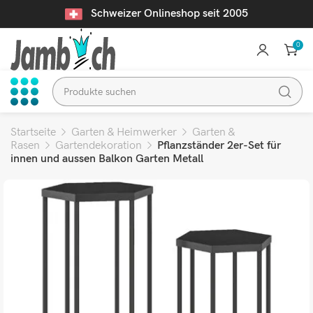
Schweizer Onlineshop seit 2005
0
Startseite
Garten & Heimwerker
Garten &
Rasen
Gartendekoration
Pflanzständer 2er-Set für
innen und aussen Balkon Garten Metall