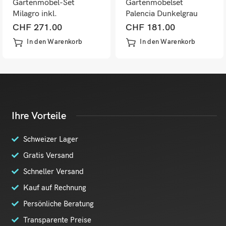
Gartenmöbel-Set
Gartenmöbelset
Milagro inkl.
Palencia Dunkelgrau
Sonnenschirm Tisch und
Schwarz
CHF
271.00
CHF
181.00
4 Stühlen
In den Warenkorb
In den Warenkorb
Ihre Vorteile
Schweizer Lager
Gratis Versand
Schneller Versand
Kauf auf Rechnung
Persönliche Beratung
Transparente Preise