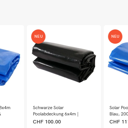
NEU
NEU
 8x4m
Schwarze Solar
Solar Po
&
Poolabdeckung 6x4m |
Blau, 2
Wärmeplane 200µm
Rechteck
CHF
100.00
CHF
11
Rechteckig