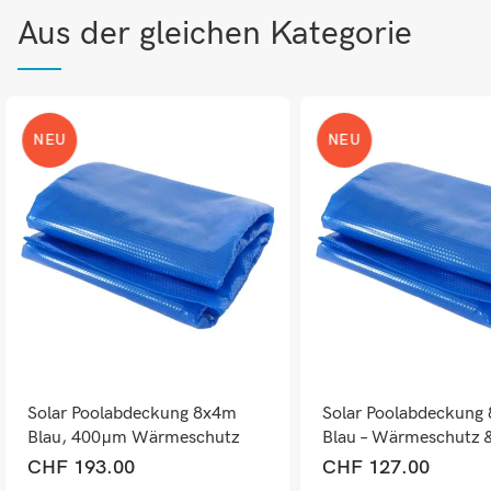
Aus der gleichen Kategorie
NEU
NEU
Solar Poolabdeckung 8x4m
Solar Poolabdeckung
Blau, 400µm Wärmeschutz
Blau – Wärmeschutz 
Plane
Abdeckplane 200µm
CHF
193.00
CHF
127.00