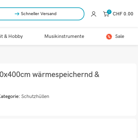
0
CHF
0.00
Schneller Versand
it & Hobby
Musikinstrumente
Sale
600x400cm wärmespeichernd &
ategorie:
Schutzhüllen