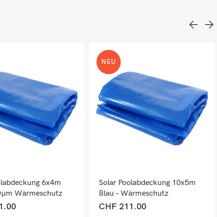
NEU
olabdeckung 6x4m
Solar Poolabdeckung 10x5m
00µm Wärmeschutz
Blau – Wärmeschutz
ig
Abdeckplane 200µm
1.00
CHF
211.00