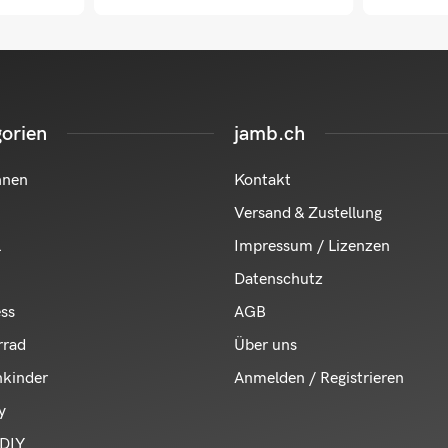
orien
jamb.ch
hnen
Kontakt
Versand & Zustellung
l
Impressum / Lizenzen
Datenschutz
ess
AGB
rrad
Über uns
nkinder
Anmelden / Registrieren
y
DIY