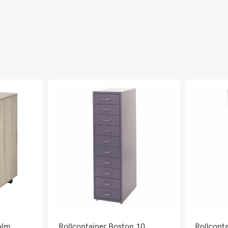
olm
Rollcontainer Boston 10
Rollcont