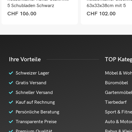
5 Schubladen Schwarz
63x33x38cm mit 5
Schubladen Eiche
CHF
106.00
CHF
102.00
Ihre Vorteile
TOP Kateg
Schweizer Lager
Möbel & Wo
Gratis Versand
Büromöbel
Schneller Versand
Gartenmöbe
Kauf auf Rechnung
Tierbedarf
Persönliche Beratung
Sport & Fitn
Transparente Preise
Auto & Moto
Premium Qualität
Babys & Klei