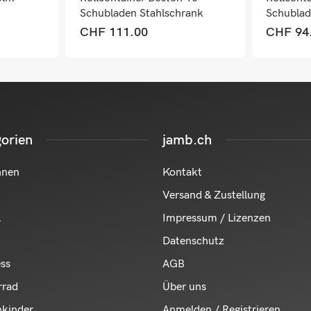
Schubladen Stahlschrank
Schubla
110x28x41cm dunkelgrau
dunkelgr
CHF
111.00
CHF
94
orien
jamb.ch
hnen
Kontakt
Versand & Zustellung
l
Impressum / Lizenzen
Datenschutz
ess
AGB
rrad
Über uns
nkinder
Anmelden / Registrieren