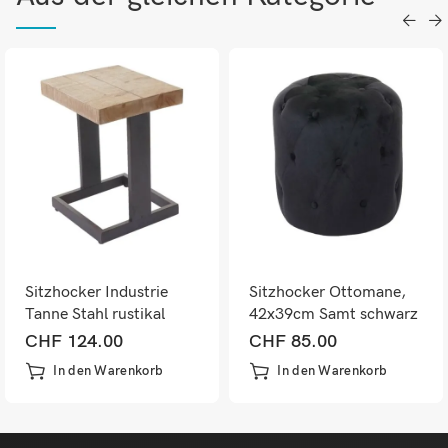
Sitzhocker Industrie
Sitzhocker Ottomane,
Tanne Stahl rustikal
42x39cm Samt schwarz
massiv 48x36x32cm
CHF
124.00
CHF
85.00
In den Warenkorb
In den Warenkorb