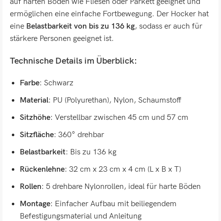
auf harten Böden wie Fliesen oder Parkett geeignet und
ermöglichen eine einfache Fortbewegung. Der Hocker hat
eine
Belastbarkeit von bis zu 136 kg
, sodass er auch für
stärkere Personen geeignet ist.
Technische Details im Überblick:
Farbe
: Schwarz
Material
: PU (Polyurethan), Nylon, Schaumstoff
Sitzhöhe
: Verstellbar zwischen 45 cm und 57 cm
Sitzfläche
: 360° drehbar
Belastbarkeit
: Bis zu 136 kg
Rückenlehne
: 32 cm x 23 cm x 4 cm (L x B x T)
Rollen
: 5 drehbare Nylonrollen, ideal für harte Böden
Montage
: Einfacher Aufbau mit beiliegendem
Befestigungsmaterial und Anleitung