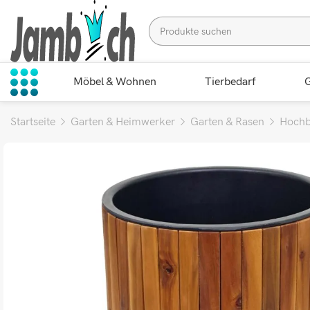
Möbel & Wohnen
Tierbedarf
G
Startseite
Garten & Heimwerker
Garten & Rasen
Hochb