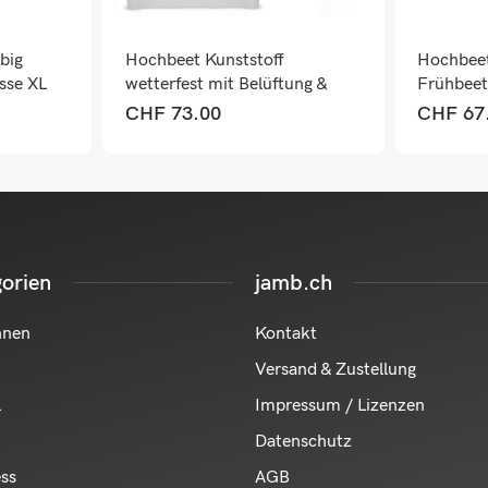
big
Hochbeet Kunststoff
Hochbee
sse XL
wetterfest mit Belüftung &
Frühbee
Abdeckhaube Weiss
CHF
73.00
CHF
67
orien
jamb.ch
hnen
Kontakt
Versand & Zustellung
l
Impressum / Lizenzen
Datenschutz
ess
AGB