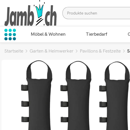
Möbel & Wohnen
Tierbedarf
G
Startseite
Garten & Heimwerker
Pavillons & Festzelte
S