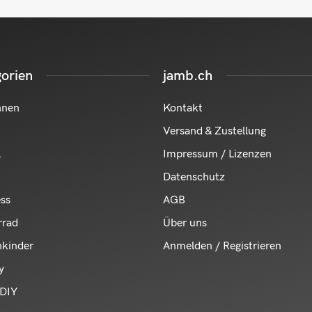
orien
jamb.ch
hnen
Kontakt
Versand & Zustellung
l
Impressum / Lizenzen
Datenschutz
ess
AGB
rrad
Über uns
nkinder
Anmelden / Registrieren
y
DIY