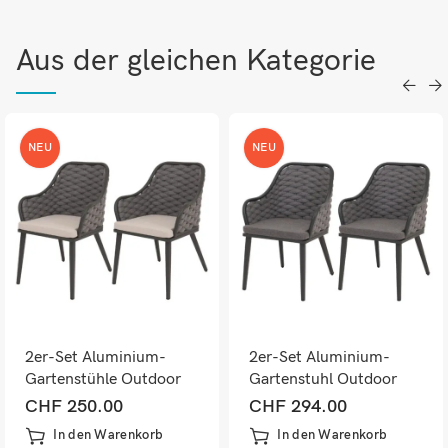
Aus der gleichen Kategorie
NEU
NEU
2er-Set Aluminium-
2er-Set Aluminium-
Gartenstühle Outdoor
Gartenstuhl Outdoor
mit Seilgeflecht Kissen
Seilgeflecht Kissen
CHF
250.00
CHF
294.00
anthrazit taupe
anthrazit dunkelgrau
In den Warenkorb
In den Warenkorb