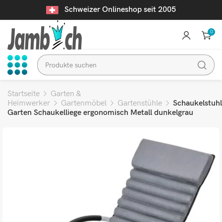
Schweizer Onlineshop seit 2005
0
Startseite
Garten &
Heimwerker
Gartenmöbel
Gartenstühle
Schaukelstuhl
Garten Schaukelliege ergonomisch Metall dunkelgrau