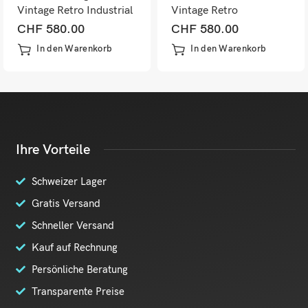
Vintage Retro Industrial
Vintage Retro
Kunstleder schwarz
Kunstleder Industrial
CHF
580.00
CHF
580.00
dunkelbraun
In den Warenkorb
In den Warenkorb
Ihre Vorteile
Schweizer Lager
Gratis Versand
Schneller Versand
Kauf auf Rechnung
Persönliche Beratung
Transparente Preise