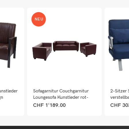
NEU
unstleder
Sofagarnitur Couchgarnitur
2-Sitzer
gn
Loungesofa Kunstleder rot-
verstellb
braun
Blau
CHF
1'189.00
CHF
30