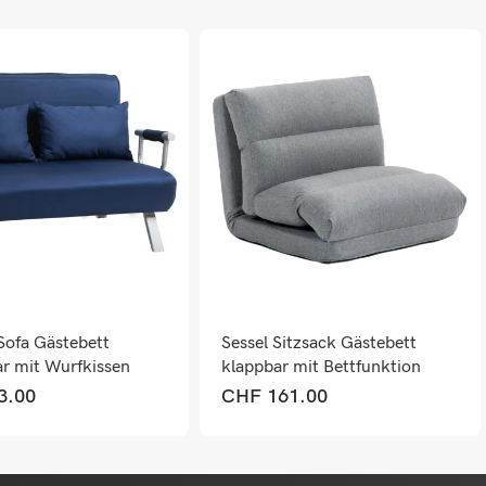
 Sofa Gästebett
Sessel Sitzsack Gästebett
ar mit Wurfkissen
klappbar mit Bettfunktion
70x41x56cm Grau
3.00
CHF
161.00