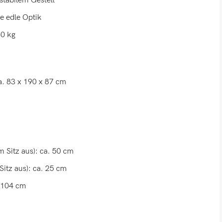
stabilem Gestell
e edle Optik
50 kg
a. 83 x 190 x 87 cm
 Sitz aus): ca. 50 cm
itz aus): ca. 25 cm
x 104 cm