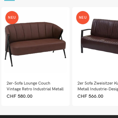
NEU
NEU
2er-Sofa Lounge Couch
2er Sofa Zweisitzer K
Vintage Retro Industrial Metall
Metall Industrie-Desi
Kunstleder rostrot
vintage braun
CHF
580.00
CHF
566.00