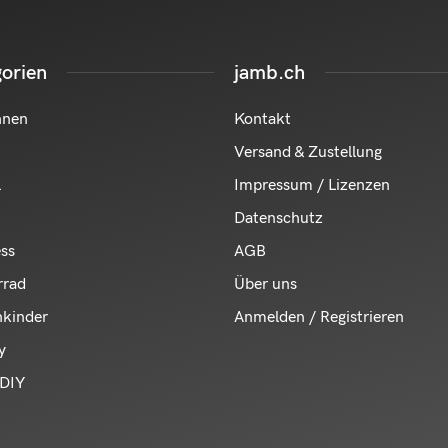
orien
jamb.ch
hnen
Kontakt
Versand & Zustellung
l
Impressum / Lizenzen
Datenschutz
ess
AGB
rrad
Über uns
nkinder
Anmelden / Registrieren
y
DIY