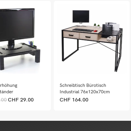
erhöhung
Schreibtisch Bürotisch
tänder
Industrial 76x120x70cm
rmerhöhung
Eiche-Optik
.00
CHF
29.00
CHF
164.00
3cm