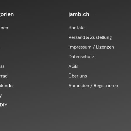
orien
jamb.ch
hnen
Kontakt
Versand & Zustellung
l
Impressum / Lizenzen
Datenschutz
ess
AGB
rrad
Über uns
nkinder
Anmelden / Registrieren
y
DIY