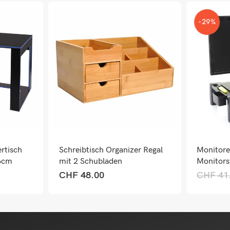
-29%
rtisch
Schreibtisch Organizer Regal
Monitor
6cm
mit 2 Schubladen
Monitors
Bildschi
CHF
48.00
CHF
41
13x43x3