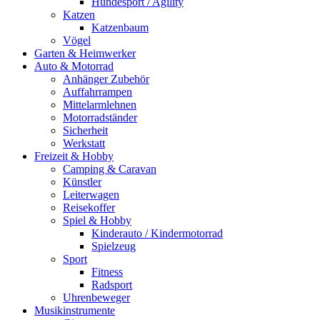
Hundesport / Agility
Katzen
Katzenbaum
Vögel
Garten & Heimwerker
Auto & Motorrad
Anhänger Zubehör
Auffahrrampen
Mittelarmlehnen
Motorradständer
Sicherheit
Werkstatt
Freizeit & Hobby
Camping & Caravan
Künstler
Leiterwagen
Reisekoffer
Spiel & Hobby
Kinderauto / Kindermotorrad
Spielzeug
Sport
Fitness
Radsport
Uhrenbeweger
Musikinstrumente