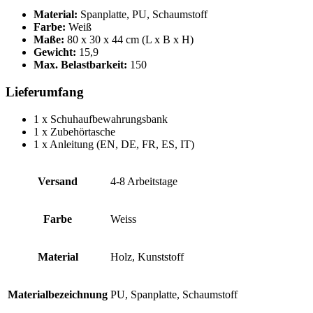
Material:
Spanplatte, PU, Schaumstoff
Farbe:
Weiß
Maße:
80 x 30 x 44 cm (L x B x H)
Gewicht:
15,9
Max. Belastbarkeit:
150
Lieferumfang
1 x Schuhaufbewahrungsbank
1 x Zubehörtasche
1 x Anleitung (EN, DE, FR, ES, IT)
Versand
4-8 Arbeitstage
Farbe
Weiss
Material
Holz, Kunststoff
Materialbezeichnung
PU, Spanplatte, Schaumstoff