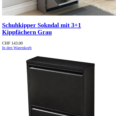
Schuhkipper Sokndal mit 3+1
Kippfächern Grau
CHF
143.00
In den Warenkorb