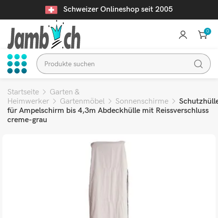
Schweizer Onlineshop seit 2005
0
Startseite
Garten &
Heimwerker
Gartenmöbel
Sonnenschirme
Schutzhüll
für Ampelschirm bis 4,3m Abdeckhülle mit Reissverschluss
creme-grau