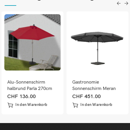
Alu-Sonnenschirm
Gastronomie
halbrund Parla 270cm
Sonnenschirm Meran
bordeaux mit Ständer
Pro mit Volant Ø 5m ~
CHF
136.00
CHF
451.00
mit Ständer anthrazit
In den Warenkorb
In den Warenkorb