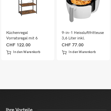
Küchenregal
9-in-1 Heissluftfritteuse
Vorratsregal mit 6
3,6 Liter inkl.
Ablagen IndustrialVIBE
Rezeptheft
CHF
122.00
CHF
77.00
In den Warenkorb
In den Warenkorb
Ihre Vorteile