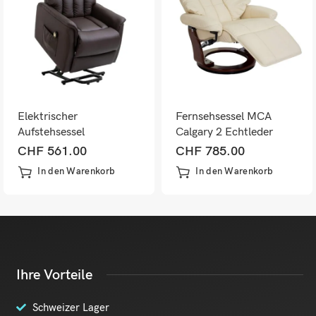
Elektrischer
Fernsehsessel MCA
Aufstehsessel
Calgary 2 Echtleder
Fernsehsessel 150kg
150kg creme,
CHF
561.00
CHF
785.00
walnussfarben
In den Warenkorb
In den Warenkorb
Ihre Vorteile
Schweizer Lager