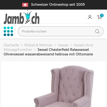
Schweizer Onlineshop seit 2005
0
Startseite
Möbel & Wohnen
Sessel
Sessel ohne
Massagefunktion
Sessel Chesterfield Relaxsessel
Ohrensessel wasserabweisend hellrosa mit Ottomane