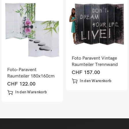
Foto Paravent Vintage
Raumteiler Trennwand
Foto-Paravent
180x240cm Spruch
CHF
157.00
Raumteiler 180x160cm
In den Warenkorb
~ Kho Samui
CHF
122.00
In den Warenkorb