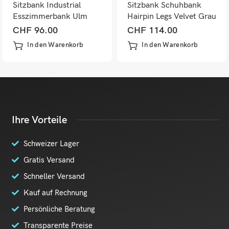
Sitzbank Industrial
Sitzbank Schuhbank
Esszimmerbank Ulm
Hairpin Legs Velvet Grau
120x35cm FSC-
CHF
96.00
CHF
114.00
zertifiziert
In den Warenkorb
In den Warenkorb
Ihre Vorteile
Schweizer Lager
Gratis Versand
Schneller Versand
Kauf auf Rechnung
Persönliche Beratung
Transparente Preise