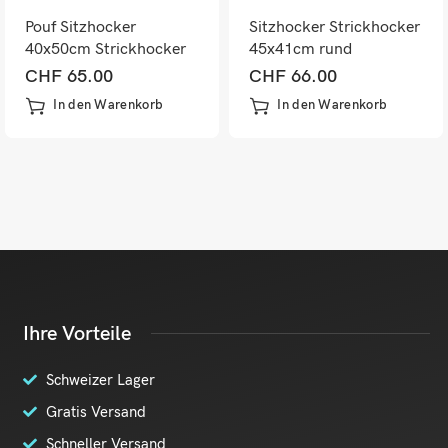
Pouf Sitzhocker
Sitzhocker Strickhocker
40x50cm Strickhocker
45x41cm rund
grau
Makramee/Strick
CHF
65.00
CHF
66.00
dunkelgrau
In den Warenkorb
In den Warenkorb
Ihre Vorteile
Schweizer Lager
Gratis Versand
Schneller Versand