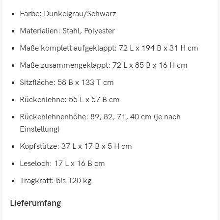
Farbe: Dunkelgrau/Schwarz
Materialien: Stahl, Polyester
Maße komplett aufgeklappt: 72 L x 194 B x 31 H cm
Maße zusammengeklappt: 72 L x 85 B x 16 H cm
Sitzfläche: 58 B x 133 T cm
Rückenlehne: 55 L x 57 B cm
Rückenlehnenhöhe: 89, 82, 71, 40 cm (je nach
Einstellung)
Kopfstütze: 37 L x 17 B x 5 H cm
Leseloch: 17 L x 16 B cm
Tragkraft: bis 120 kg
Lieferumfang