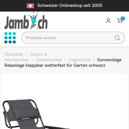
Schweizer Onlineshop seit 2005
0
Startseite
Garten &
Heimwerker
Gartenmöbel
Liegestühle
Sonnenliege
Relaxliege klappbar wetterfest für Garten schwarz