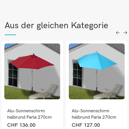
Aus der gleichen Kategorie
Alu-Sonnenschirm
Alu-Sonnenschirm
halbrund Parla 270cm
halbrund Parla 270cm
bordeaux mit Ständer
türkis mit Ständer
CHF
136.00
CHF
127.00