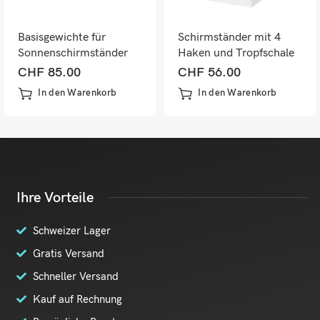
Basisgewichte für
Schirmständer mit 4
Sonnenschirmständer
Haken und Tropfschale
befüllbar wasserdicht
aus Stahl weiss
CHF
85.00
CHF
56.00
schwarz
In den Warenkorb
In den Warenkorb
Ihre Vorteile
Schweizer Lager
Gratis Versand
Schneller Versand
Kauf auf Rechnung