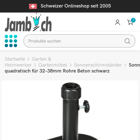
Schweizer Onlineshop seit 2005
0
Startseite
Garten &
Heimwerker
Gartenmöbel
Sonnenschirmständer
Sonn
quadratisch für 32-38mm Rohre Beton schwarz