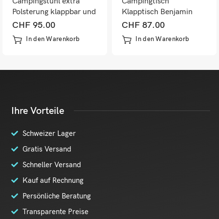
Campingstuhl extra
Campingtisch
Polsterung klappbar und
Klapptisch Benjamin
tragbar Grün-Schwarz
100x70cm Silber
CHF
95.00
CHF
87.00
In den Warenkorb
In den Warenkorb
Ihre Vorteile
Schweizer Lager
Gratis Versand
Schneller Versand
Kauf auf Rechnung
Persönliche Beratung
Transparente Preise