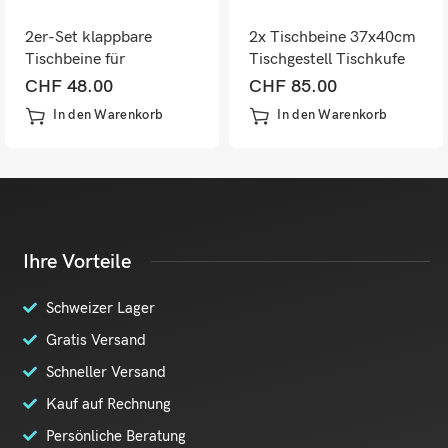
2er-Set klappbare
2x Tischbeine 37x40cm
Tischbeine für
Tischgestell Tischkufe
Schreibtisch/Esstisch
CHF
48.00
CHF
85.00
72cm weiss
In den Warenkorb
In den Warenkorb
Ihre Vorteile
Schweizer Lager
Gratis Versand
Schneller Versand
Kauf auf Rechnung
Persönliche Beratung