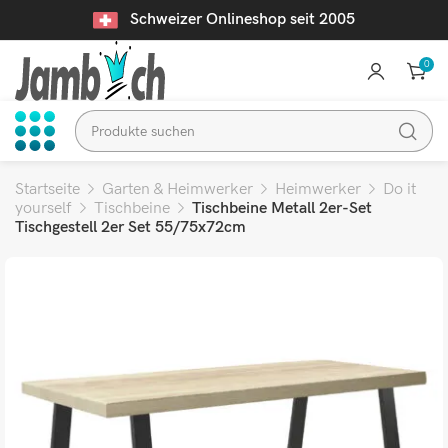
Schweizer Onlineshop seit 2005
0
Startseite
Garten & Heimwerker
Heimwerker
Do it
yourself
Tischbeine
Tischbeine Metall 2er-Set
Tischgestell 2er Set 55/75x72cm