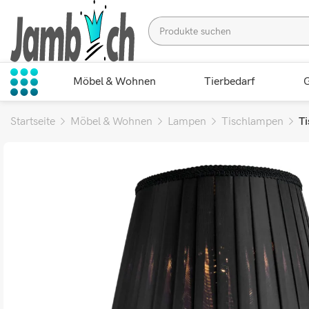
Möbel & Wohnen
Tierbedarf
G
Startseite
Möbel & Wohnen
Lampen
Tischlampen
Ti