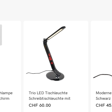
chlampe
Trio LED Tischleuchte
Moderne
schirm
Schreibtischleuchte mit
Schwarz
Dimmer Wecker Timer
CHF
60.00
CHF
45