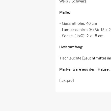
Weiß / Schwarz
Maße:
– Gesamthöhe: 40 cm
– Lampenschirm (HxB): 18 x 
– Sockel (HxØ): 2 x 15 cm
Lieferumfang:
Tischleuchte
[Leuchtmittel im
Markenware aus dem Hause:
[lux.pro]