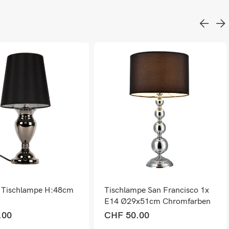
 Tischlampe H:48cm
Tischlampe San Francisco 1x
E14 Ø29x51cm Chromfarben
Schwarz
.00
CHF
50.00