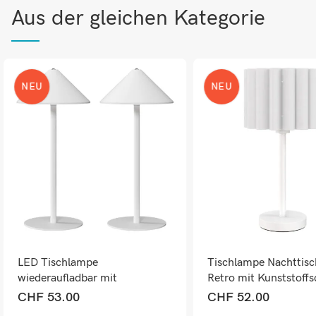
Aus der gleichen Kategorie
NEU
NEU
LED Tischlampe
Tischlampe Nachttis
wiederaufladbar mit
Retro mit Kunststoff
Touchfunktion und USB weiss
weiss
CHF
53.00
CHF
52.00