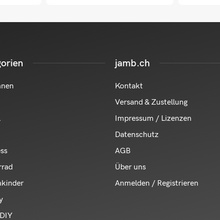
orien
jamb.ch
hnen
Kontakt
Versand & Zustellung
l
Impressum / Lizenzen
Datenschutz
ess
AGB
rrad
Über uns
nkinder
Anmelden / Registrieren
y
DIY