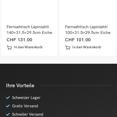
Fernsehtisch Lapinlahti
Fernsehtisch Lapinlahti
140×31.5×29.5cm Eiche
100×31.5×29.5cm Eiche
rustikal/Weiss
rustikal
CHF
131.00
CHF
101.00
In den Warenkorb
In den Warenkorb
Ihre Vorteile
Schweizer Lager
Gratis Versand
Schneller Versand