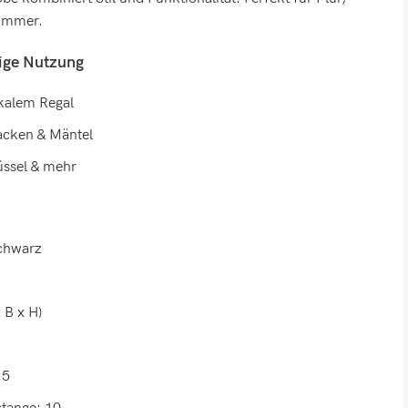
zimmer.
tige Nutzung
ikalem Regal
Jacken & Mäntel
üssel & mehr
Schwarz
 B x H)
15