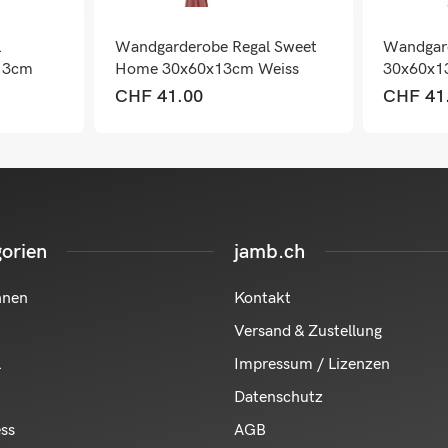
l
Wandgarderobe Regal Sweet
Wandgard
13cm
Home 30x60x13cm Weiss
30x60x1
CHF
41.00
CHF
41
orien
jamb.ch
hnen
Kontakt
Versand & Zustellung
l
Impressum / Lizenzen
Datenschutz
ess
AGB