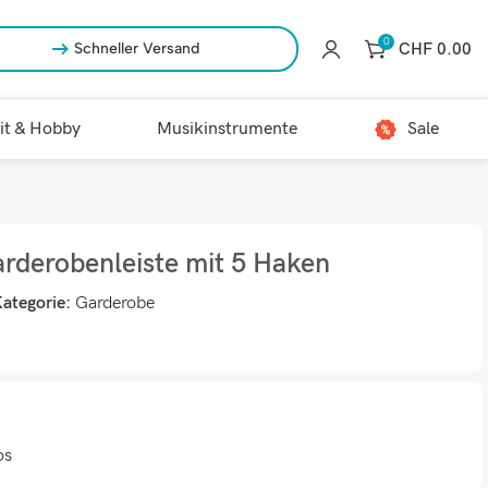
0
CHF
0.00
Schneller Versand
it & Hobby
Musikinstrumente
Sale
derobenleiste mit 5 Haken
ategorie:
Garderobe
os