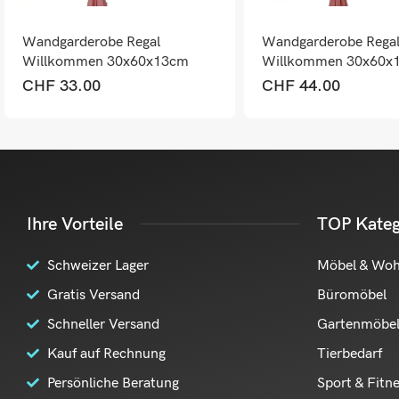
Wandgarderobe Regal
Wandgarderobe Rega
Willkommen 30x60x13cm
Willkommen 30x60x
Schwarz-weiss
Weiss
CHF
33.00
CHF
44.00
Ihre Vorteile
TOP Kateg
Schweizer Lager
Möbel & Wo
Gratis Versand
Büromöbel
Schneller Versand
Gartenmöbe
Kauf auf Rechnung
Tierbedarf
Persönliche Beratung
Sport & Fitn