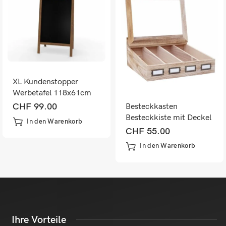
XL Kundenstopper
Werbetafel 118x61cm
Kreidetafel
CHF
99.00
Besteckkasten
Besteckkiste mit Deckel
In den Warenkorb
shabby ~ naturbraun
CHF
55.00
In den Warenkorb
Ihre Vorteile