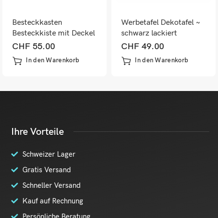
Besteckkasten
Werbetafel Dekotafel ~
Besteckkiste mit Deckel
schwarz lackiert
shabby ~ naturbraun
CHF
55.00
CHF
49.00
In den Warenkorb
In den Warenkorb
Ihre Vorteile
Schweizer Lager
Gratis Versand
Schneller Versand
Kauf auf Rechnung
Persönliche Beratung