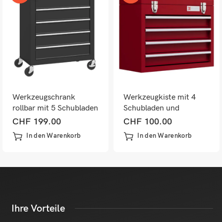
Werkzeugschrank
Werkzeugkiste mit 4
rollbar mit 5 Schubladen
Schubladen und
für Werkstatt
Staufach aus Stahl rot
CHF
199.00
CHF
100.00
In den Warenkorb
In den Warenkorb
Ihre Vorteile