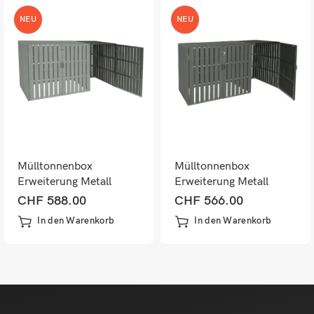
NEU
NEU
Mülltonnenbox
Mülltonnenbox
Erweiterung Metall
Erweiterung Metall
Holzoptik grau
Holzoptik anthrazit
CHF
588.00
CHF
566.00
wetterfest
wetterfest
In den Warenkorb
In den Warenkorb