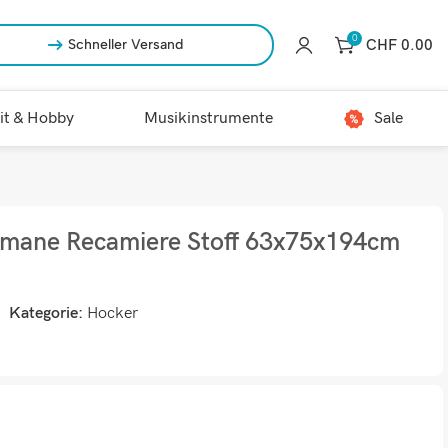
0
CHF
0.00
Schneller Versand
it & Hobby
Musikinstrumente
Sale
omane Recamiere Stoff 63x75x194cm
Kategorie:
Hocker