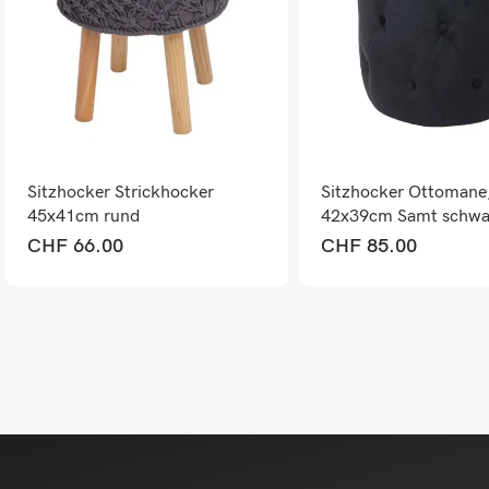
Sitzhocker Strickhocker
Sitzhocker Ottomane
45x41cm rund
42x39cm Samt schwa
Makramee/Strick dunkelgrau
CHF
66.00
CHF
85.00