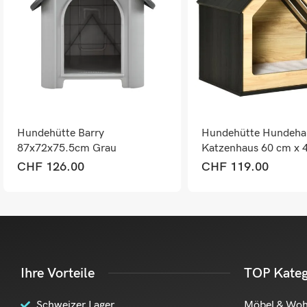
Hundehütte Barry
Hundehütte Hundeha
87x72x75.5cm Grau
Katzenhaus 60 cm x 
59,2 cm
CHF
126.00
CHF
119.00
Ihre Vorteile
TOP Kateg
Schweizer Lager
Möbel & Wo