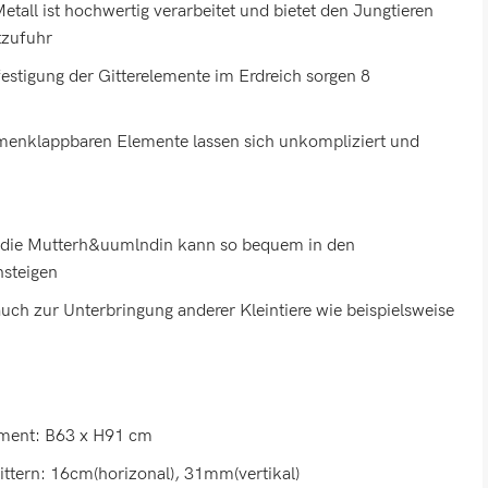
tall ist hochwertig verarbeitet und bietet den Jungtieren
tzufuhr
estigung der Gitterelemente im Erdreich sorgen 8
enklappbaren Elemente lassen sich unkompliziert und
 die Mutterh&uumlndin kann so bequem in den
nsteigen
uch zur Unterbringung anderer Kleintiere wie beispielsweise
ment: B63 x H91 cm
ttern: 16cm(horizonal), 31mm(vertikal)