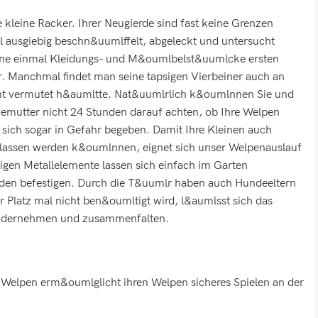
e kleine Racker. Ihrer Neugierde sind fast keine Grenzen
al ausgiebig beschn&uumlffelt, abgeleckt und untersucht
erne einmal Kleidungs- und M&oumlbelst&uumlcke ersten
 Manchmal findet man seine tapsigen Vierbeiner auch an
cht vermutet h&aumltte. Nat&uumlrlich k&oumlnnen Sie und
mutter nicht 24 Stunden darauf achten, ob Ihre Welpen
ich sogar in Gefahr begeben. Damit Ihre Kleinen auch
elassen werden k&oumlnnen, eignet sich unser Welpenauslauf
ligen Metallelemente lassen sich einfach im Garten
n befestigen. Durch die T&uumlr haben auch Hundeeltern
er Platz mal nicht ben&oumltigt wird, l&aumlsst sich das
andernehmen und zusammenfalten.
Welpen erm&oumlglicht ihren Welpen sicheres Spielen an der