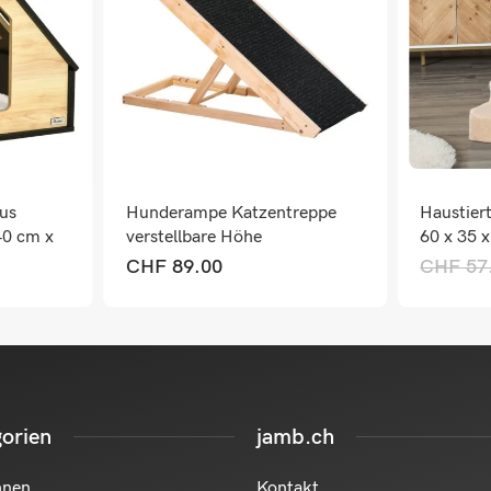
us
Hunderampe Katzentreppe
Haustiert
40 cm x
verstellbare Höhe
60 x 35 
CHF
89.00
CHF
57
orien
jamb.ch
hnen
Kontakt