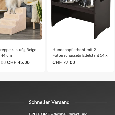
reppe 4-stufig Beige
Hundenapf erhöht mit 2
x 44 cm
Futterschüsseln Edelstahl 54 x
31,5 x 47cm
.00
CHF
45.00
CHF
77.00
Schneller Versand
DPD HOME – flexibel, direkt und