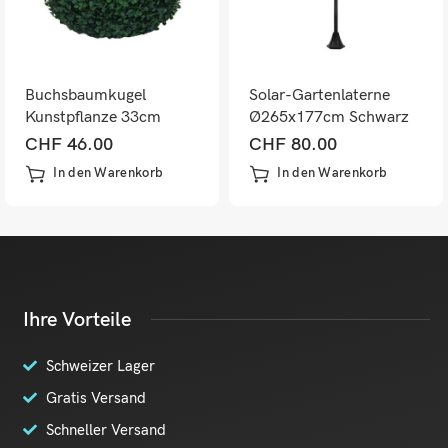
Buchsbaumkugel
Solar-Gartenlaterne
Kunstpflanze 33cm
Ø265x177cm Schwarz
Outdoor wetterfest
CHF
46.00
CHF
80.00
künstlich
In den Warenkorb
In den Warenkorb
Ihre Vorteile
Schweizer Lager
Gratis Versand
Schneller Versand