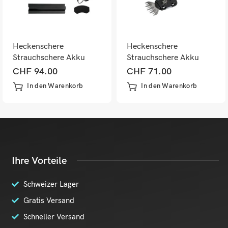
Heckenschere
Heckenschere
Strauchschere Akku
Strauchschere Akku
elektrisch 2-in-1 20cm
elektrisch 2-in-1 mit
CHF
94.00
CHF
71.00
Wechselklingen
In den Warenkorb
In den Warenkorb
Ihre Vorteile
Schweizer Lager
Gratis Versand
Schneller Versand