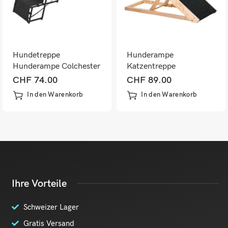
Hundetreppe
Hunderampe
Hunderampe Colchester
Katzentreppe
4-stufig bis 55kg
verstellbare Höhe
CHF
74.00
CHF
89.00
In den Warenkorb
In den Warenkorb
Ihre Vorteile
Schweizer Lager
Gratis Versand