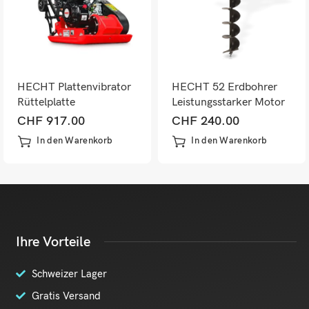
HECHT Plattenvibrator
HECHT 52 Erdbohrer
Rüttelplatte
Leistungsstarker Motor
Plattengrösse
für effiziente
CHF
917.00
CHF
240.00
550x420mm
Bohrarbeiten
In den Warenkorb
In den Warenkorb
Ihre Vorteile
Schweizer Lager
Gratis Versand