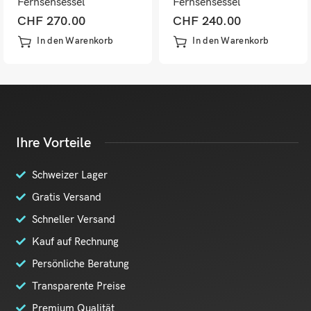
Fernsehsessel
Fernsehsessel
Nosagfederung
Nosagfederung
CHF
270.00
CHF
240.00
Polstersessel drehbar
Polstersessel drehbar
In den Warenkorb
In den Warenkorb
Chenille beere
Chenille grau
Ihre Vorteile
Schweizer Lager
Gratis Versand
Schneller Versand
Kauf auf Rechnung
Persönliche Beratung
Transparente Preise
Premium Qualität